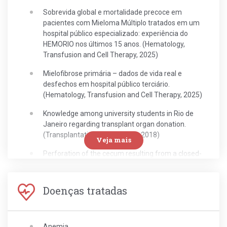
Sobrevida global e mortalidade precoce em
pacientes com Mieloma Múltiplo tratados em um
hospital público especializado: experiência do
HEMORIO nos últimos 15 anos. (Hematology,
Transfusion and Cell Therapy, 2025)
Mielofibrose primária – dados de vida real e
desfechos em hospital público terciário.
(Hematology, Transfusion and Cell Therapy, 2025)
Knowledge among university students in Rio de
Janeiro regarding transplant organ donation.
(Transplantation Proceedings, 2018)
Veja mais
Perforation of the cecum resulting from a closed-
loop obstruction in a patient with an
adenocarcinoma of the sigmoid colon: a case
report. (International Journal of Surgery Case
Doenças tratadas
Reports, 2017)
Anemia