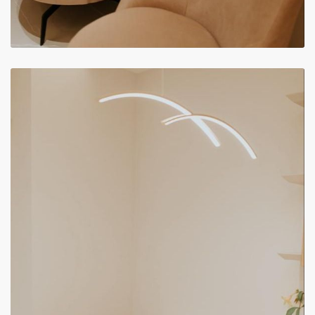
Ele foi muito atencioso, explicou tudo
com clareza e teve bastante paciência
para tirar minhas dúvidas. Me senti
acolhida e segura com as orientações
passadas depois de passar por tantos
médicos e não receber um diagnóstico
completo. Recomendo muito.
Paciente
Excelente profissional! Me atendeu
com simpatia, me escutando com
atenção, explicou cada detalhe durante