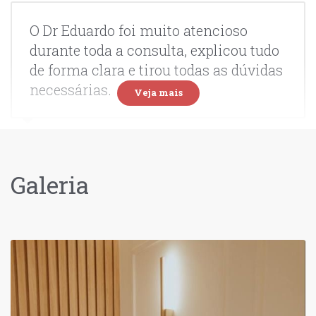
O Dr Eduardo foi muito atencioso
durante toda a consulta, explicou tudo
de forma clara e tirou todas as dúvidas
necessárias.
Veja mais
Paciente
Galeria
Consulta excelente. Médico simpático,
calmo e bastante atencioso, me deixou
bem à vontade e esclareceu todas as
minhas dúvidas.