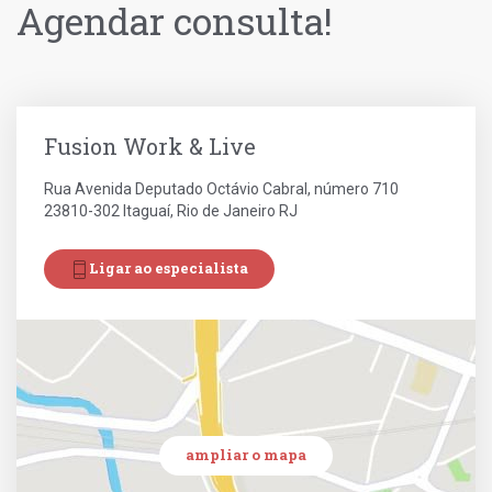
Agendar consulta!
Transtornos Plaquetários
Trombofilia
Trombocitose
Fusion Work & Live
Trombocitopenia
Rua Avenida Deputado Octávio Cabral, número 710
Talassemia
23810-302 Itaguaí, Rio de Janeiro RJ
Traço Falciforme
Ligar ao especialista
ampliar o mapa